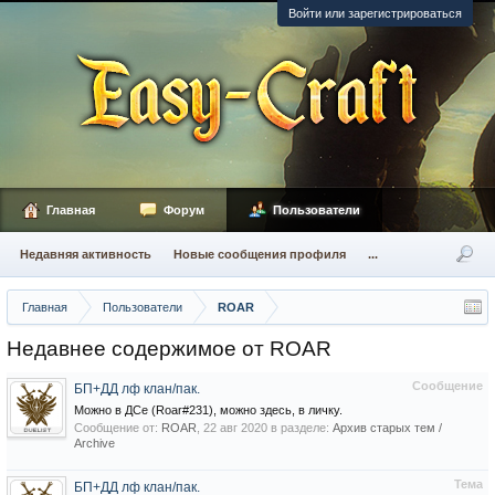
Войти или зарегистрироваться
Главная
Форум
Пользователи
Недавняя активность
Новые сообщения профиля
...
Главная
Пользователи
ROAR
Недавнее содержимое от ROAR
Сообщение
БП+ДД лф клан/пак.
Можно в ДСе (Roar#231), можно здесь, в личку.
Сообщение от:
ROAR
,
22 авг 2020
в разделе:
Архив старых тем /
Archive
Тема
БП+ДД лф клан/пак.