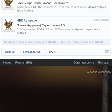
Войс+микро. Связь- любая. Вечерний пт.
Автор темы:
ROAR
,
22 авг 2020
, ответов - 2, в разделе:
Архив старых
тем / Archive
Сообщение
НВК:Rampage
Привет, Андрюха=) Скучал по нам?:D
Сообщение от:
ROAR
,
22 авг 2020
в разделе:
Архив старых тем /
Archive
Найти все сообщения, созданные ROAR
Найти все темы, созданные ROAR
Главная
Пользователи
ROAR
Novus
Russian (RU)
Обратная связь
Помощь
Условия и правила