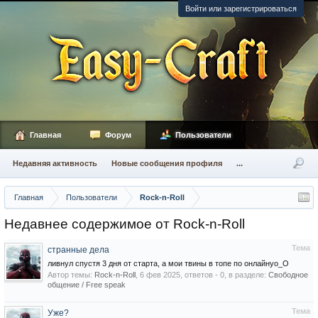
Войти или зарегистрироваться
Главная
Форум
Пользователи
Недавняя активность
Новые сообщения профиля
...
Главная
Пользователи
Rock-n-Roll
Недавнее содержимое от Rock-n-Roll
Тема
странные дела
ливнул спустя 3 дня от старта, а мои твины в топе по онлайнуo_O
Автор темы:
Rock-n-Roll
,
6 фев 2025
, ответов - 0, в разделе:
Свободное
общение / Free speak
Тема
Уже?