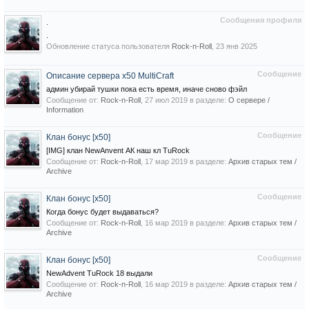
Сообщения профиля
.
.
Обновление статуса пользователя
Rock-n-Roll
,
23 янв 2025
Сообщение
Описание сервера х50 MultiCraft
админ убирай тушки пока есть время, иначе сново фэйл
Сообщение от:
Rock-n-Roll
,
27 июл 2019
в разделе:
О сервере /
Information
Сообщение
Клан бонус [x50]
[IMG] клан NewAnvent АК наш кл TuRock
Сообщение от:
Rock-n-Roll
,
17 мар 2019
в разделе:
Архив старых тем /
Archive
Сообщение
Клан бонус [x50]
Когда бонус будет выдаваться?
Сообщение от:
Rock-n-Roll
,
16 мар 2019
в разделе:
Архив старых тем /
Archive
Сообщение
Клан бонус [x50]
NewAdvent TuRock 18 выдали
Сообщение от:
Rock-n-Roll
,
16 мар 2019
в разделе:
Архив старых тем /
Archive