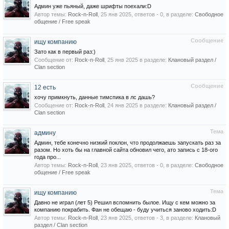
Админ уже пьяный, даже шрифты поехали:D
Автор темы:
Rock-n-Roll
,
25 янв 2025
, ответов - 0, в разделе:
Свободное
общение / Free speak
Сообщение
ищу компанию
Зато как в первый раз:)
Сообщение от:
Rock-n-Roll
,
25 янв 2025
в разделе:
Клановый раздел /
Сlan section
Сообщение
12 есть
хочу примкнуть, данные тимспика в лс дашь?
Сообщение от:
Rock-n-Roll
,
24 янв 2025
в разделе:
Клановый раздел /
Сlan section
Тема
админу
Админ, тебе конечно низкий поклон, что продолжаешь запускать раз за
разом. Но хоть бы на главной сайта обновил чего, ато запись с 18-ого
года про...
Автор темы:
Rock-n-Roll
,
23 янв 2025
, ответов - 0, в разделе:
Свободное
общение / Free speak
Тема
ищу компанию
Давно не играл (лет 5) Решил вспомнить былое. Ищу с кем можно за
компанию покрабить. Фан не обещаю - буду учиться заново ходить:D
Автор темы:
Rock-n-Roll
,
23 янв 2025
, ответов - 3, в разделе:
Клановый
раздел / Сlan section