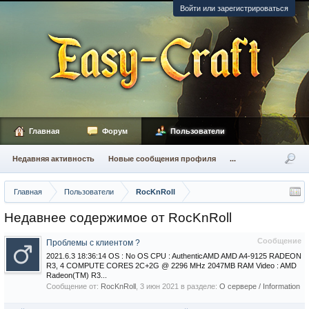
Войти или зарегистрироваться
Главная
Форум
Пользователи
Недавняя активность
Новые сообщения профиля
...
Главная
Пользователи
RocKnRoll
Недавнее содержимое от RocKnRoll
Сообщение
Проблемы с клиентом ?
2021.6.3 18:36:14 OS : No OS CPU : AuthenticAMD AMD A4-9125 RADEON
R3, 4 COMPUTE CORES 2C+2G @ 2296 MHz 2047MB RAM Video : AMD
Radeon(TM) R3...
Сообщение от:
RocKnRoll
,
3 июн 2021
в разделе:
О сервере / Information