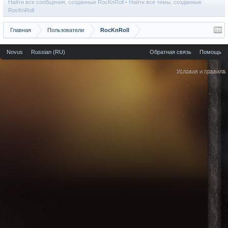
Найти все сообщения, созданные RocKnRoll
Найти все темы, созданные
RocKnRoll
Главная
Пользователи
RocKnRoll
Novus
Russian (RU)
Обратная связь
Помощь
Условия и правила