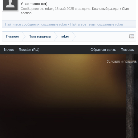
У нас такого нет)
Сообщение от:
roker
,
16 май 2025
в разделе:
Клановый раздел / Сlan
section
Найти все сообщения, созданные roker
Найти все темы, созданные roker
Главная
Пользователи
roker
Novus
Russian (RU)
Обратная связь
Помощь
Условия и правила