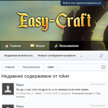
Войти или зарегистрироваться
Главная
Форум
Пользователи
Недавняя активность
Новые сообщения профиля
...
Главная
Пользователи
roker
Недавнее содержимое от roker
Сообщение
Мдаа
Ну да, у нас слот на дд есть, в лс напиши если клан нужен
Сообщение от:
roker
,
17 май 2025
в разделе:
Клановый раздел / Сlan
section
Сообщение
Мдаа