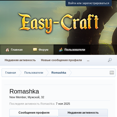
Войти или зарегистрироваться
Главная
Форум
Пользователи
Недавняя активность
Новые сообщения профиля
...
Главная
Пользователи
Romashka
Romashka
New Member
, Мужской, 32
Последняя активность Romashka:
7 ноя 2025
Сообщения профиля
Недавняя активность