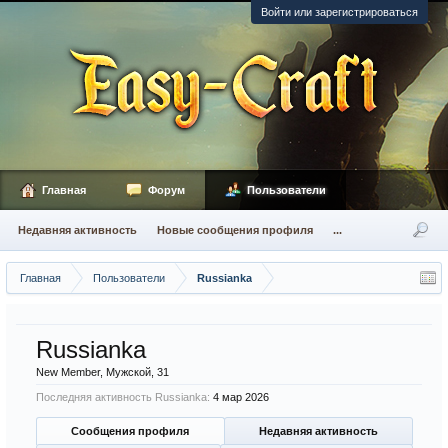
Войти или зарегистрироваться
Главная
Форум
Пользователи
Недавняя активность
Новые сообщения профиля
...
Главная
Пользователи
Russianka
Russianka
New Member
, Мужской, 31
Последняя активность Russianka:
4 мар 2026
Сообщения профиля
Недавняя активность