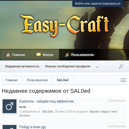
Войти или зарегистрироваться
Главная
Форум
Пользователи
Недавняя активность
Новые сообщения профиля
...
Главная
Пользователи
SAL0ed
Недавнее содержимое от SAL0ed
Сообщение
Euphoria - зайдём под эффектом.
ясно
Сообщение от:
SAL0ed
,
29 июн 2018
в разделе:
Архив старых тем /
Archive
Сообщение
Пойду в клан дд