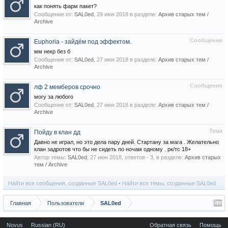
как понять фарм пакет?
Сообщение от:
SAL0ed
,
29 июн 2018
в разделе:
Архив старых тем /
Archive
Сообщение
Euphoria - зайдём под эффектом.
мм некр без б
Сообщение от:
SAL0ed
,
27 июн 2018
в разделе:
Архив старых тем /
Archive
Сообщение
лф 2 мемберов срочно
могу за любого
Сообщение от:
SAL0ed
,
27 июн 2018
в разделе:
Архив старых тем /
Archive
Тема
Пойду в клан дд
Давно не играл, но это дела пару дней. Стартану за мага . Желательно
клан задротов что бы не сидеть по ночам одному . рк/тс 18+
Автор темы:
SAL0ed
,
27 июн 2018
, ответов - 3, в разделе:
Архив старых
тем / Archive
Найти все сообщения, созданные SAL0ed
Найти все темы, созданные SAL0ed
Главная
Пользователи
SAL0ed
Novus
Russian (RU)
Обратная связь
Помощь