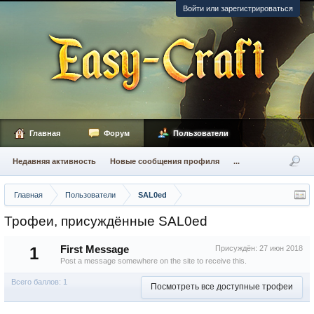
Войти или зарегистрироваться
Главная
Форум
Пользователи
Недавняя активность
Новые сообщения профиля
...
Главная
Пользователи
SAL0ed
Трофеи, присуждённые SAL0ed
1
First Message
Присуждён:
27 июн 2018
Post a message somewhere on the site to receive this.
Всего баллов: 1
Посмотреть все доступные трофеи