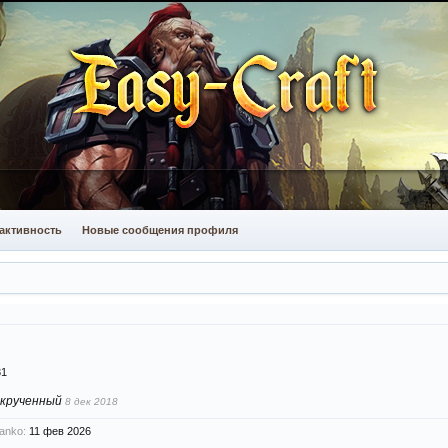
активность
Новые сообщения профиля
31
акрученный
8 дек 2018
anko:
11 фев 2026