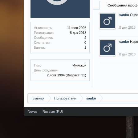
Сообщения проф
sanko
Онла
8 дек 2018
Активность:
11 фев 2026
Регистрация:
8 дек 2018
Сообщения:
2
sanko
Наро
Симпатии:
0
Баллы:
1
8 дек 2018
Пол:
Мужской
День рождения:
20 окт 1994
(Возраст: 31)
Главная
Пользователи
sanko
Novus
Russian (RU)