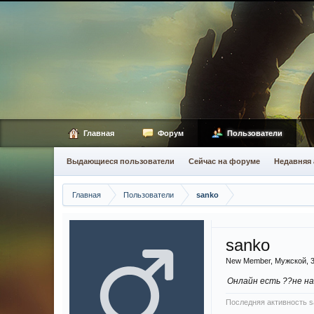
Главная
Форум
Пользователи
Выдающиеся пользователи
Сейчас на форуме
Недавняя 
Главная
Пользователи
sanko
sanko
New Member
, Мужской, 
Онлайн есть ??не н
Последняя активность s