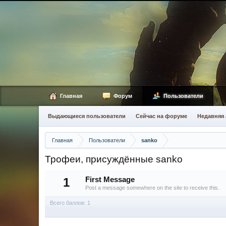
Главная
Форум
Пользователи
Выдающиеся пользователи
Сейчас на форуме
Недавняя 
Главная
Пользователи
sanko
Трофеи, присуждённые sanko
1
First Message
Post a message somewhere on the site to receive this.
Всего баллов: 1