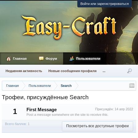
Войти или зарегистрироваться
Главная
Форум
Пользователи
Недавняя активность
Новые сообщения профиля
...
Главная
Пользователи
Search
Трофеи, присуждённые Search
1
First Message
Присуждён:
14 апр 2022
Post a message somewhere on the site to receive this.
Всего баллов: 1
Посмотреть все доступные трофеи