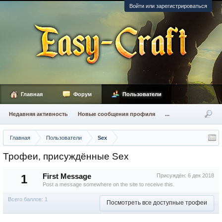
Войти или зарегистрироваться
Главная
Форум
Пользователи
Недавняя активность
Новые сообщения профиля
...
Главная
Пользователи
Sex
Трофеи, присуждённые Sex
1
First Message
Присуждён:
6 дек 2018
Post a message somewhere on the site to receive this.
Всего баллов: 1
Посмотреть все доступные трофеи