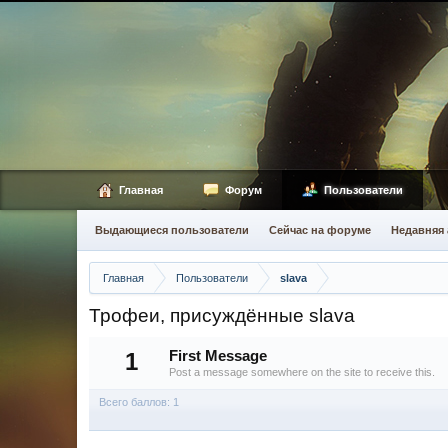
Главная
Форум
Пользователи
Выдающиеся пользователи
Сейчас на форуме
Недавняя 
Главная
Пользователи
slava
Трофеи, присуждённые slava
1
First Message
Post a message somewhere on the site to receive this.
Всего баллов: 1