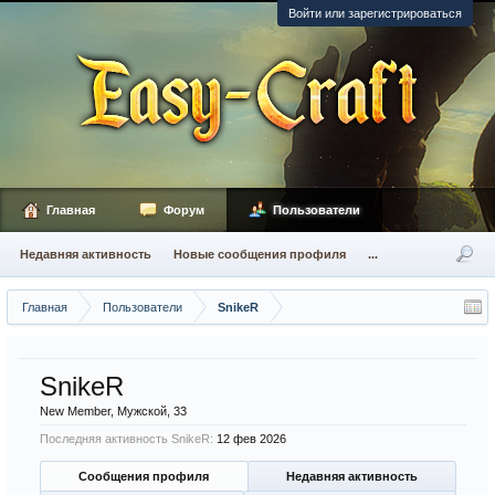
Войти или зарегистрироваться
Главная
Форум
Пользователи
Недавняя активность
Новые сообщения профиля
...
Главная
Пользователи
SnikeR
SnikeR
New Member
, Мужской, 33
Последняя активность SnikeR:
12 фев 2026
Сообщения профиля
Недавняя активность