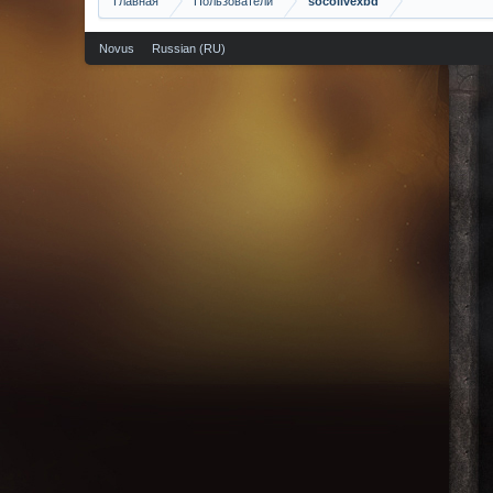
Главная
Пользователи
socolivexbd
Novus
Russian (RU)