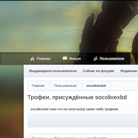
Главная
Форум
Пользователи
Выдающиеся пользователи
Сейчас на форуме
Недавняя 
Главная
Пользователи
socolivexbd
Трофеи, присуждённые socolivexbd
socolivexbd пока что не получал(а) каких-либо трофеев.