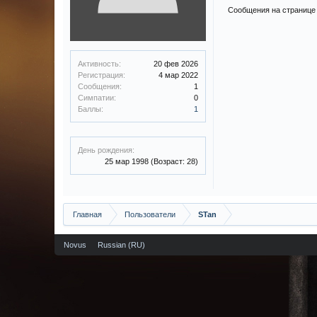
Сообщения на странице 
Активность:
20 фев 2026
Регистрация:
4 мар 2022
Сообщения:
1
Симпатии:
0
Баллы:
1
День рождения:
25 мар 1998
(Возраст: 28)
Главная
Пользователи
STan
Novus
Russian (RU)