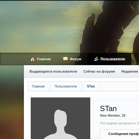
Главная
Форум
Пользователи
Выдающиеся пользователи
Сейчас на форуме
Недавняя 
Главная
Пользователи
STan
STan
New Member
, 28
Последняя активность S
Сообщения проф