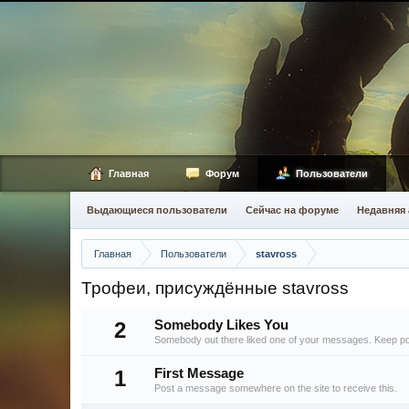
Главная
Форум
Пользователи
Выдающиеся пользователи
Сейчас на форуме
Недавняя 
Главная
Пользователи
stavross
Трофеи, присуждённые stavross
2
Somebody Likes You
Somebody out there liked one of your messages. Keep post
1
First Message
Post a message somewhere on the site to receive this.