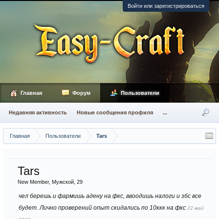
Войти или зарегистрироваться
Главная
Форум
Пользователи
Недавняя активность
Новые сообщения профиля
...
Главная
Пользователи
Tars
Tars
New Member
, Мужской, 29
чел берешь и фармишь адену на фкс, ввоодишь налоги и збс все
будет. Лично проверений опыт скидались по 10ккк на фкс
22 май