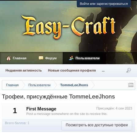
Войти или зарегистрироваться
Главная
Форум
Пользователи
Недавняя активность
Новые сообщения профиля
...
Главная
Пользователи
TommeLeeJhons
Трофеи, присуждённые TommeLeeJhons
1
First Message
Присуждён:
4 сен 2023
Post a message somewhere on the site to receive this.
Всего баллов: 1
Посмотреть все доступные трофеи