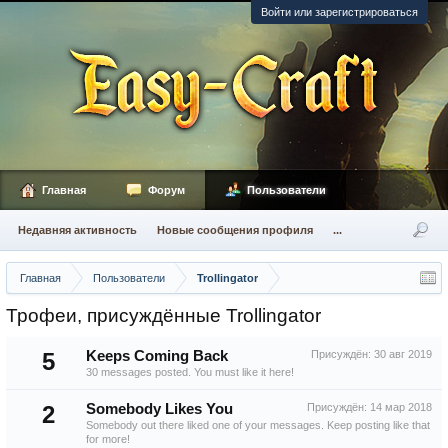
Войти или зарегистрироваться
Главная
Форум
Пользователи
Недавняя активность
Новые сообщения профиля
...
Главная
Пользователи
Trollingator
Трофеи, присуждённые Trollingator
5
Keeps Coming Back
Присуждён:
30 авг 2019
30 messages posted. You must like it here!
2
Somebody Likes You
Присуждён:
14 мар 2018
Somebody out there liked one of your messages. Keep posting like that
for more!