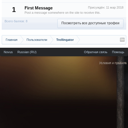
1
First Message
Присуждён:
11 мар 2018
Post a message somewhere on the site to receive this.
Всего баллов: 8
Посмотреть все доступные трофеи
Главная
Пользователи
Trollingator
Novus
Russian (RU)
Обратная связь
Помощь
Условия и правила