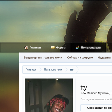
Главная
Форум
Пользователи
Выдающиеся пользователи
Сейчас на форуме
Недавняя 
Главная
Пользователи
tty
tty
New Member
, Мужской, 
Последняя активность tt
Сообщения проф