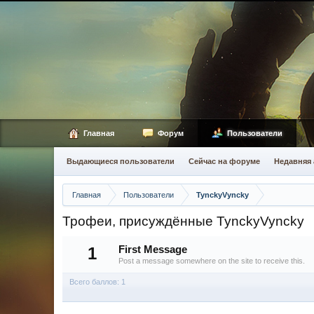
Главная
Форум
Пользователи
Выдающиеся пользователи
Сейчас на форуме
Недавняя 
Главная
Пользователи
TynckyVyncky
Трофеи, присуждённые TynckyVyncky
1
First Message
Post a message somewhere on the site to receive this.
Всего баллов: 1