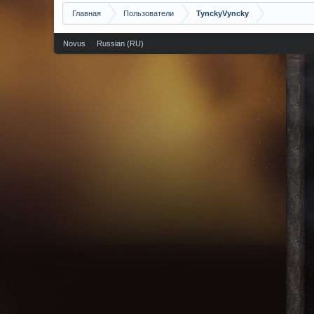
Главная
Пользователи
TynckyVyncky
Novus
Russian (RU)