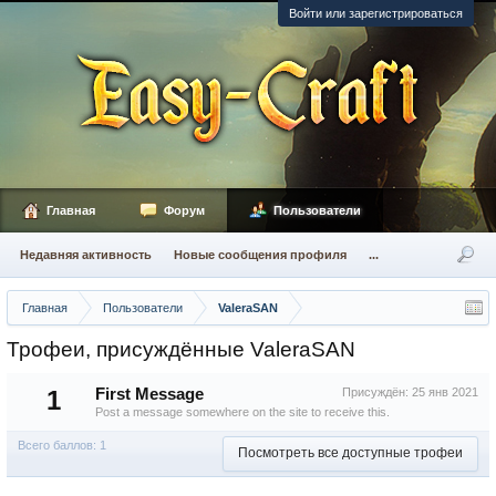
Войти или зарегистрироваться
Главная
Форум
Пользователи
Недавняя активность
Новые сообщения профиля
...
Главная
Пользователи
ValeraSAN
Трофеи, присуждённые ValeraSAN
1
First Message
Присуждён:
25 янв 2021
Post a message somewhere on the site to receive this.
Всего баллов: 1
Посмотреть все доступные трофеи