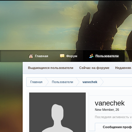
Главная
Форум
Пользователи
Выдающиеся пользователи
Сейчас на форуме
Недавняя 
Главная
Пользователи
vanechek
vanechek
New Member
, 26
Последняя активность v
Сообщения проф