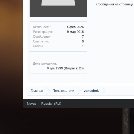
Сообщения на странице 
Активность:
4 фев 2026
Регистрация:
9 мар 2018
Сообщения:
7
Симпатии:
0
Баллы:
1
День рождения:
9 дек 1999
(Возраст: 26)
Главная
Пользователи
vanechek
Novus
Russian (RU)