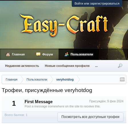
Войти или зарегистрироваться
Главная
Форум
Пользователи
Недавняя активность
Новые сообщения профиля
...
Главная
Пользователи
veryhotdog
Трофеи, присуждённые veryhotdog
1
First Message
Присуждён:
9 фев 2024
Post a message somewhere on the site to receive this.
Всего баллов: 1
Посмотреть все доступные трофеи