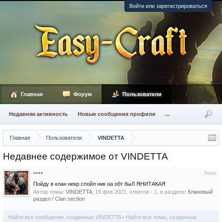
Войти или зарегистрироваться
Главная
Форум
Пользователи
Недавняя активность
Новые сообщения профиля
...
Главная
Пользователи
VINDETTA
Недавнее содержимое от VINDETTA
Тема
****
Пойду в клан некр спойл ник на обт быЛ ЯНИТАКАЯ
Автор темы:
VINDETTA
,
19 фев 2021
, ответов - 1, в разделе:
Клановый
раздел / Сlan section
Найти все сообщения, созданные VINDETTA
Найти все темы, созданные