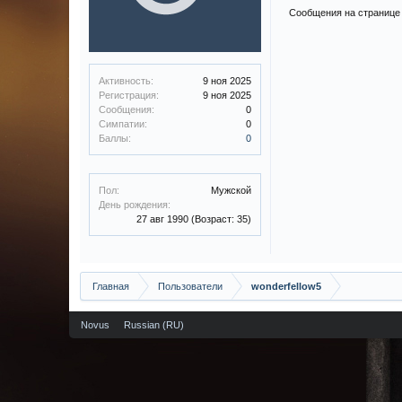
Сообщения на странице 
Активность:
9 ноя 2025
Регистрация:
9 ноя 2025
Сообщения:
0
Симпатии:
0
Баллы:
0
Пол:
Мужской
День рождения:
27 авг 1990
(Возраст: 35)
Главная
Пользователи
wonderfellow5
Novus
Russian (RU)