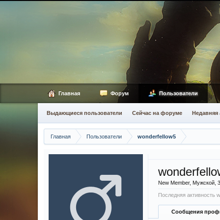
Главная
Форум
Пользователи
Выдающиеся пользователи
Сейчас на форуме
Недавняя 
Главная
Пользователи
wonderfellow5
wonderfell
New Member
, Мужской, 
Последняя активность wo
Сообщения проф