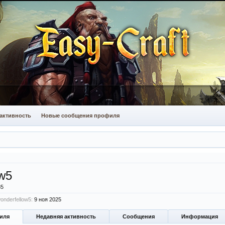
активность
Новые сообщения профиля
ow5
35
nderfellow5:
9 ноя 2025
иля
Недавняя активность
Сообщения
Информация