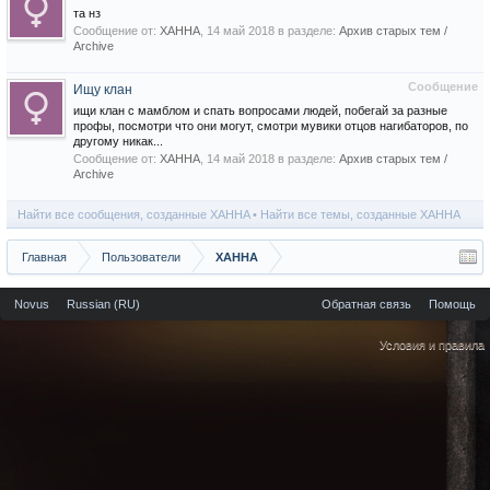
та нз
Сообщение от:
XAHHA
,
14 май 2018
в разделе:
Архив старых тем /
Archive
Сообщение
Ищу клан
ищи клан с мамблом и спать вопросами людей, побегай за разные
профы, посмотри что они могут, смотри мувики отцов нагибаторов, по
другому никак...
Сообщение от:
XAHHA
,
14 май 2018
в разделе:
Архив старых тем /
Archive
Найти все сообщения, созданные XAHHA
Найти все темы, созданные XAHHA
Главная
Пользователи
XAHHA
Novus
Russian (RU)
Обратная связь
Помощь
Условия и правила