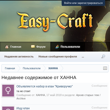
Войти или зарегистрироваться
Главная
Форум
Пользователи
Недавняя активность
Новые сообщения профиля
...
Главная
Пользователи
XAHHA
Недавнее содержимое от XAHHA
Сообщение
Объявляется набор в клан "Криворучко"
та не стоит
Сообщение от:
XAHHA
,
17 май 2018
в разделе:
Архив старых тем /
Archive
Сообщение
Ищу клан