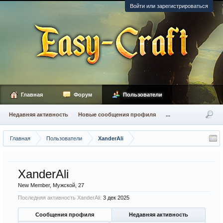
Войти или зарегистрироваться
Главная
Форум
Пользователи
Недавняя активность
Новые сообщения профиля
...
Главная
Пользователи
XanderAli
XanderAli
New Member
, Мужской, 27
Последняя активность XanderAli:
3 дек 2025
Сообщения профиля
Недавняя активность