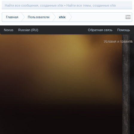
Найти все сообщения, созданные xhix
Найти все темы, созданные xhix
Главная
Пользователи
xhix
Novus
Russian (RU)
Обратная связь
Помощь
Условия и правила