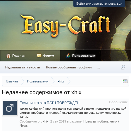
Войти или зарегистрироваться
Главная
Форум
Пользователи
Недавняя активность
Новые сообщения профиля
...
Главная
Пользователи
xhix
Недавнее содержимое от xhix
Сообщение
Если пишет что ПАТЧ ПОВРЕЖДЕН
такая же фигня ) прописывал в командной строке и спатчем и с папкой
систем пробовал и нихера ) скачал клиент по ссылке ну конечно же
зачем...
Сообщение от:
xhix
,
2 сен 2019
в разделе:
Новости и объявления /
News