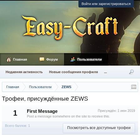
Войти или зарегистрироваться
Главная
Форум
Пользователи
Недавняя активность
Новые сообщения профиля
...
Главная
Пользователи
ZEWS
Трофеи, присуждённые ZEWS
1
First Message
Присуждён:
1 июн 2019
Post a message somewhere on the site to receive this.
Всего баллов: 1
Посмотреть все доступные трофеи