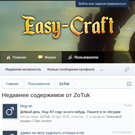
Войти или зарегистрироваться
Главная
Форум
Пользователи
Недавняя активность
Новые сообщения профиля
...
Главная
Пользователи
ZoTuk
Недавнее содержимое от ZoTuk
Тема
Ищу кп
Добрый день. Ищу КП сяду за кого нибудь. Пишите в лс обсудим
Автор темы:
ZoTuk
,
29 дек 2025
, ответов - 2, в разделе:
Клановый
раздел / Сlan section
Сообщение
админ не могу задонить отпиши в пм