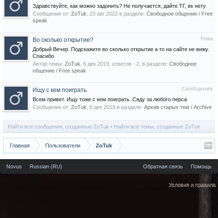
Здравствуйте, как можно задонить? Не получается, дайте ТГ, вк нету
Сообщение от:
ZoTuk
,
23 авг 2022
в разделе:
Свободное общение / Free
speak
Тема
Во сколько открытие?
Добрый Вечер. Подскажите во сколько открытие а то на сайте не вижу.
Спасибо
Автор темы:
ZoTuk
,
6 дек 2019
, ответов - 2, в разделе:
Свободное
общение / Free speak
Сообщение
Ищу с кем поиграть
Всем привет. Ищу тоже с кем поиграть. Сяду за любого перса
Сообщение от:
ZoTuk
,
6 дек 2019
в разделе:
Архив старых тем / Archive
Найти все сообщения, созданные ZoTuk
Найти все темы, созданные ZoTuk
Главная
Пользователи
ZoTuk
Novus
Russian (RU)
Обратная связь
Помощь
Условия и правила