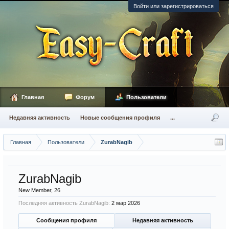
Войти или зарегистрироваться
Главная
Форум
Пользователи
Недавняя активность
Новые сообщения профиля
...
Главная
Пользователи
ZurabNagib
ZurabNagib
New Member
, 26
Последняя активность ZurabNagib:
2 мар 2026
Сообщения профиля
Недавняя активность