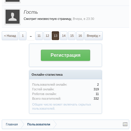
Гость
Смотрит неизвестную страницу,
Вчера, в 23:30
< Назад
1
←
11
12
13
14
15
16
Вперёд >
Регистрация
Онлайн-статистика
Пользователей онлайн:
2
Гостей онлайн:
319
Роботов онлайн:
11
Всего посетителей:
332
Общее число может включать скрытых
пользователей.
Главная
Пользователи