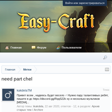
Войти или зарегистрироваться
Главная
Форум
Пользователи
Главная
Метки
need part chel
Тема
kakdelaTM
Привет всем , надеюсь будет весело ‍♂️ Нужно пару талантливых ребят,
пишите в дс https://discord.gg/RqqS22k ну и несколько мультиков
[MEDIA]...
Автор темы:
ikakdela
,
22 авг 2020
, ответов - 12, в разделе:
Архив
старых тем / Archive