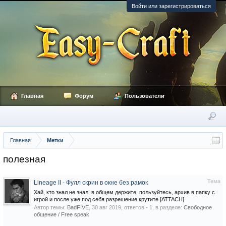
Войти или зарегистрироваться
Главная
Форум
Пользователи
Главная
Метки
полезная
Тема
Lineage II - Фулл скрин в окне без рамок
Хай, кто знал не знал, в общем держите, пользуйтесь, архив в папку с
игрой и после уже под себя разрешение крутите [ATTACH]
Автор темы:
BadFIVE
,
30 авг 2019
, ответов - 1, в разделе:
Свободное
общение / Free speak