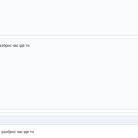
азброс час где то
+ разброс час где то