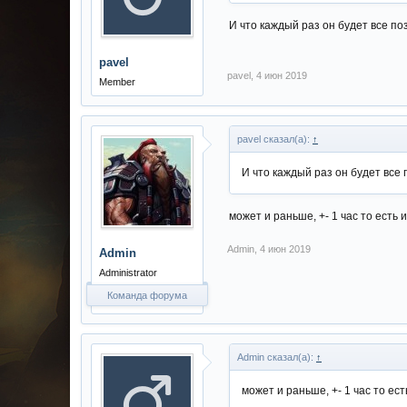
И что каждый раз он будет все по
pavel
pavel
,
4 июн 2019
Member
pavel сказал(а):
↑
И что каждый раз он будет все
может и раньше, +- 1 час то есть 
Admin
,
4 июн 2019
Admin
Administrator
Команда форума
Admin сказал(а):
↑
может и раньше, +- 1 час то ес