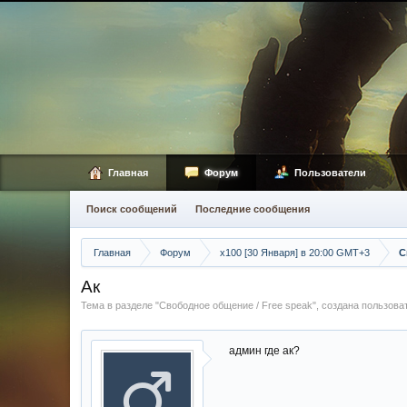
Главная
Форум
Пользователи
Поиск сообщений
Последние сообщения
Главная
Форум
х100 [30 Января] в 20:00 GMT+3
С
Ак
Тема в разделе "
Свободное общение / Free speak
", создана пользов
админ где ак?