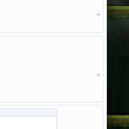
#1
#2