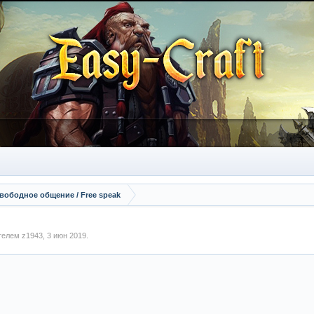
вободное общение / Free speak
ателем
z1943
,
3 июн 2019
.