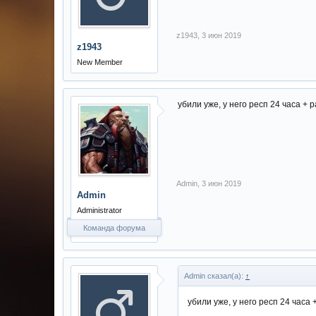
z1943
,
3 июн 2019
z1943
New Member
убили уже, у него респ 24 часа + р
Admin
,
3 июн 2019
Admin
Administrator
Команда форума
Admin сказал(а):
↑
убили уже, у него респ 24 часа 