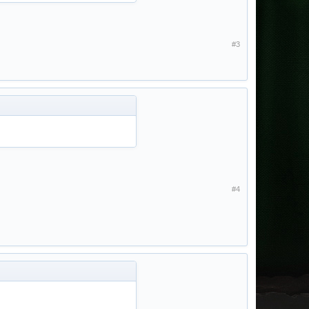
#3
#4