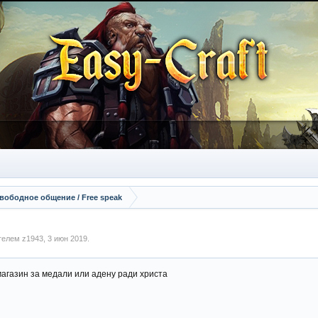
вободное общение / Free speak
ателем
z1943
,
3 июн 2019
.
магазин за медали или адену ради христа