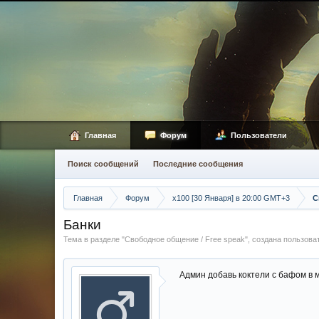
Главная
Форум
Пользователи
Поиск сообщений
Последние сообщения
Главная
Форум
х100 [30 Января] в 20:00 GMT+3
С
Банки
Тема в разделе "
Свободное общение / Free speak
", создана пользов
Админ добавь коктели с бафом в 