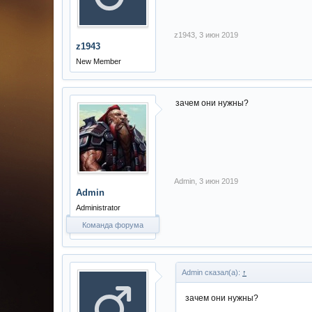
z1943
,
3 июн 2019
z1943
New Member
зачем они нужны?
Admin
,
3 июн 2019
Admin
Administrator
Команда форума
Admin сказал(а):
↑
зачем они нужны?