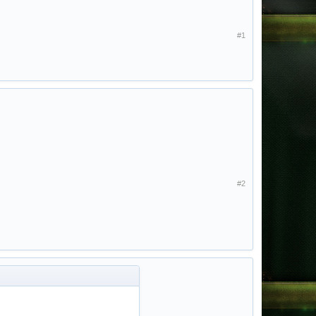
#1
#2