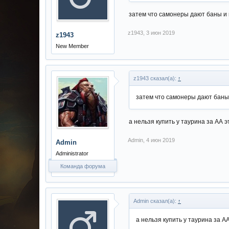
затем что самонеры дают баны и н
z1943
,
3 июн 2019
z1943
New Member
z1943 сказал(а):
↑
затем что самонеры дают баны 
а нельзя купить у таурина за АА э
Admin
,
4 июн 2019
Admin
Administrator
Команда форума
Admin сказал(а):
↑
а нельзя купить у таурина за А