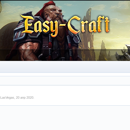
м
LasVegas
,
20 апр 2020
.