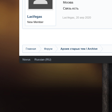
Москва
Связь есть
LasVegas
LasVegas
,
20 апр 2020
New Member
Главная
Форум
Архив старых тем / Archive
Novus
Russian (RU)