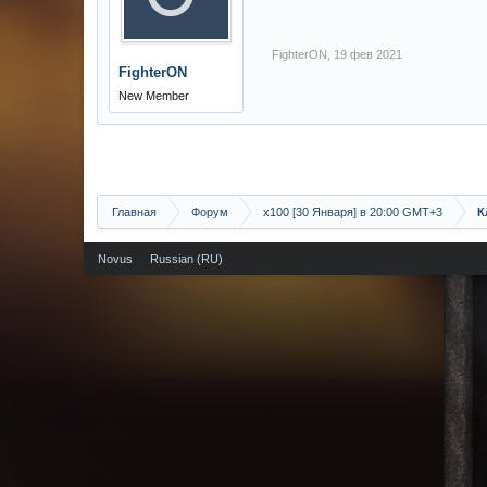
FighterON
,
19 фев 2021
FighterON
New Member
Главная
Форум
х100 [30 Января] в 20:00 GMT+3
К
Novus
Russian (RU)