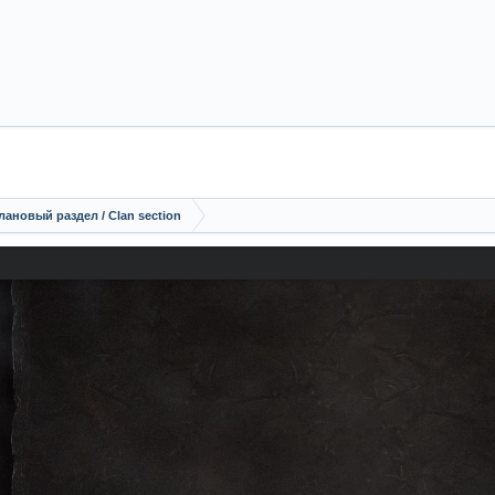
лановый раздел / Сlan section