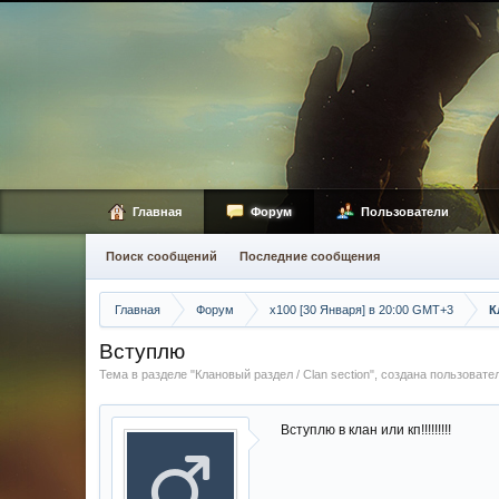
Главная
Форум
Пользователи
Поиск сообщений
Последние сообщения
Главная
Форум
х100 [30 Января] в 20:00 GMT+3
К
Вступлю
Тема в разделе "
Клановый раздел / Сlan section
", создана пользоват
Вступлю в клан или кп!!!!!!!!!