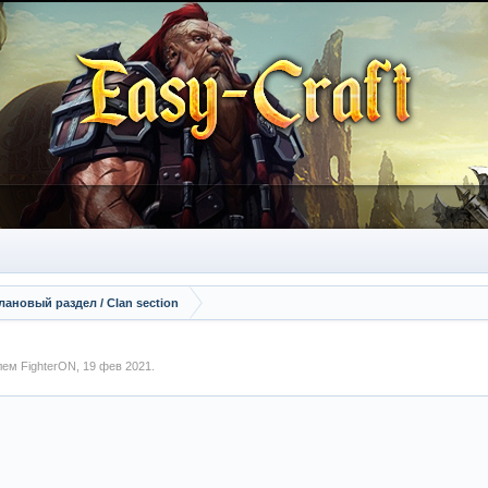
лановый раздел / Сlan section
елем
FighterON
,
19 фев 2021
.