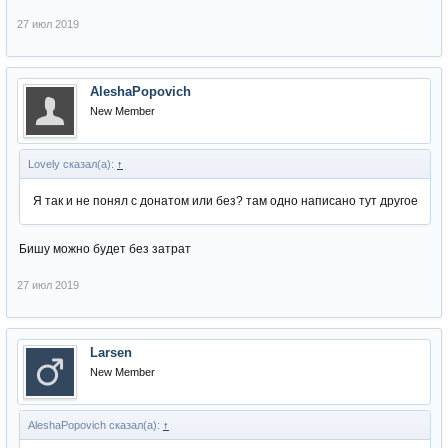
27 июл 2019
AleshaPopovich
New Member
Lovely сказал(а):
↑
Я так и не понял с донатом или без? там одно написано тут другое
Бишу можно будет без затрат
27 июл 2019
Larsen
New Member
AleshaPopovich сказал(а):
↑