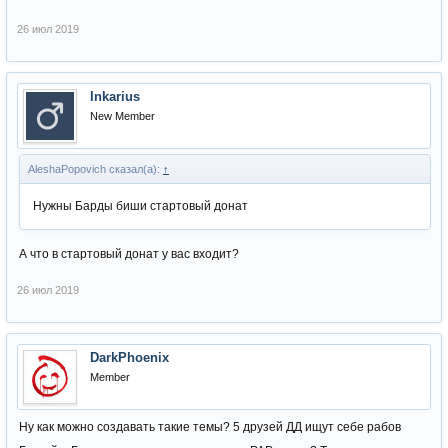
26 июл 2019
Inkarius
New Member
AleshaPopovich сказал(а):
↑
Нужны Барды биши стартовый донат
А что в стартовый донат у вас входит?
26 июл 2019
DarkPhoenix
Member
Ну как можно создавать такие темы? 5 друзей ДД ищут себе рабов