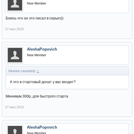
New Member
Боюсь что он это писал в серьез))
27 июл 2019
AleshaPopovich
New Member
Inkarius сказал(а):
↑
А что в стартовый донат у вас входит?
Минимум 300р, для быстрого старта
27 июл 2019
AleshaPopovich
New Member