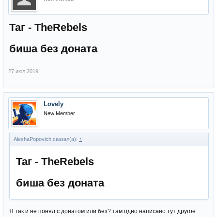
Таг -
TheRebels
биша без доната
27 июл 2019
Lovely
New Member
AleshaPopovich сказал(а):
↑
Таг -
TheRebels
биша без доната
Я так и не понял с донатом или без? там одно написано тут другое