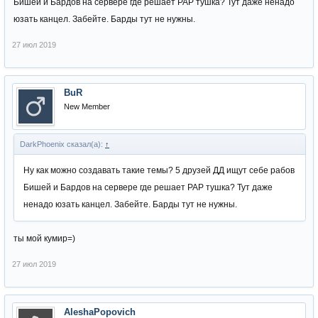
Бишей и Бардов на сервере где решает РАР тушка? Тут даже ненадо
юзать канцел. Забейте. Барды тут не нужны.
27 июл 2019
BuR
New Member
DarkPhoenix сказал(а):
↑
Ну как можно создавать такие темы? 5 друзей ДД ищут себе рабов
Бишей и Бардов на сервере где решает РАР тушка? Тут даже
ненадо юзать канцел. Забейте. Барды тут не нужны.
ты мой кумир=)
27 июл 2019
AleshaPopovich