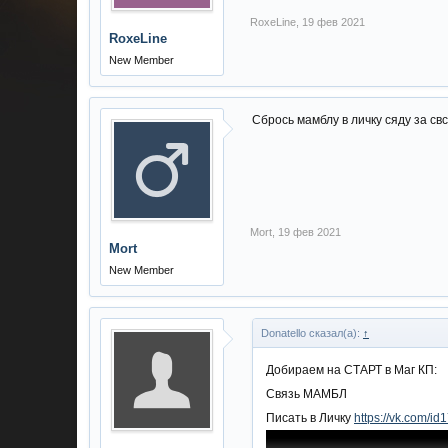
RoxeLine
,
19 фев 2021
RoxeLine
New Member
Сбрось мамблу в личку сяду за свс
Mort
,
19 фев 2021
Mort
New Member
Donatello сказал(а):
↑
Добираем на СТАРТ в Маг КП:
Связь МАМБЛ
Писать в Личку
https://vk.com/i