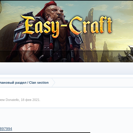
лановый раздел / Сlan section
елем
Donatello
,
18 фев 2021
.
70897994