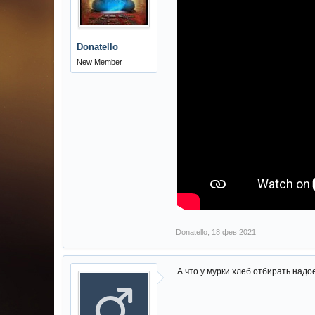
Donatello
New Member
Donatello
,
18 фев 2021
А что у мурки хлеб отбирать надо