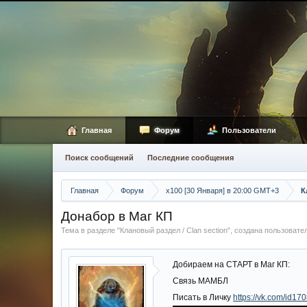
Главная
Форум
Пользователи
Поиск сообщений
Последние сообщения
Главная
Форум
х100 [30 Января] в 20:00 GMT+3
К
Донабор в Маг КП
Тема в разделе "
Клановый раздел / Сlan section
", создана пользоват
Добираем на СТАРТ в Маг КП:
Связь МАМБЛ
Писать в Личку
https://vk.com/id1