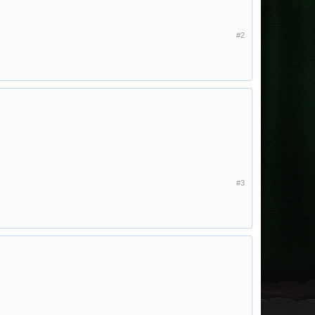
#2
#3