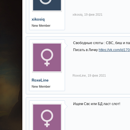
xikosiq
,
19 фев 2021
xikosiq
New Member
Свободные слоты : СВС, биш и пар
Писать в Личку
https://vk.com/id1
RoxeLine
,
19 фев 2021
RoxeLine
New Member
Ищем Свс или БД ласт слот!