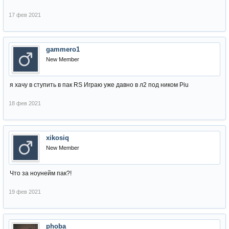
17 фев 2021
gammero1
New Member
я хачу в ступить в пак RS Играю уже давно в л2 под ником Piu
18 фев 2021
xikosiq
New Member
Что за ноунейм пак?!
19 фев 2021
phoba