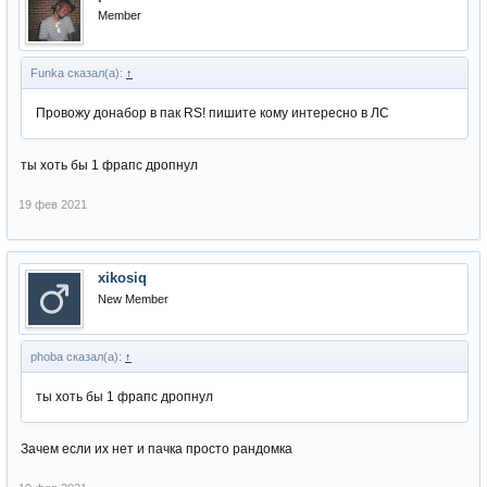
Member
Funka сказал(а):
↑
Провожу донабор в пак RS! пишите кому интересно в ЛС
ты хоть бы 1 фрапс дропнул
19 фев 2021
xikosiq
New Member
phoba сказал(а):
↑
ты хоть бы 1 фрапс дропнул
Зачем если их нет и пачка просто рандомка