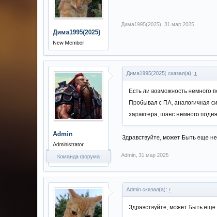
Дима1995(2025)
,
31 мар 2025
Дима1995(2025)
New Member
Дима1995(2025) сказал(а):
↑
Есть ли возможность немного п
Пробывал с ПА, аналогичная сит
характера, шанс немного подня
Admin
Здравствуйте, может Быть еще н
Administrator
Admin
,
31 мар 2025
Команда форума
Admin сказал(а):
↑
Здравствуйте, может Быть еще