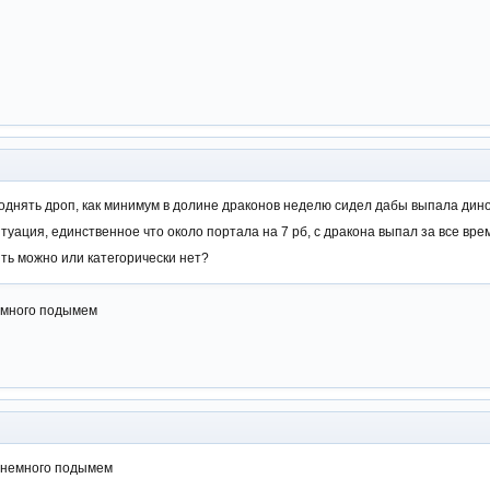
однять дроп, как минимум в долине драконов неделю сидел дабы выпала дино 
уация, единственное что около портала на 7 рб, с дракона выпал за все врем
ть можно или категорически нет?
емного подымем
 немного подымем