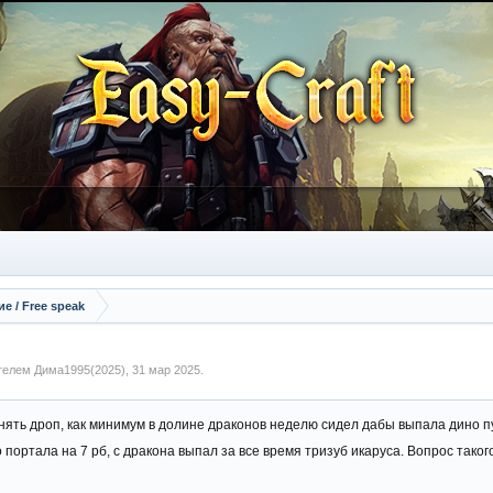
 / Free speak
ателем
Дима1995(2025)
,
31 мар 2025
.
нять дроп, как минимум в долине драконов неделю сидел дабы выпала дино пу
 портала на 7 рб, с дракона выпал за все время тризуб икаруса. Вопрос тако