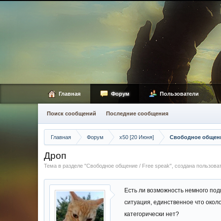
Главная
Форум
Пользователи
Поиск сообщений
Последние сообщения
Главная
Форум
x50 [20 Июня]
Свободное общение
Дроп
Тема в разделе "
Свободное общение / Free speak
", создана пользов
Есть ли возможность немного под
ситуация, единственное что около
категорически нет?