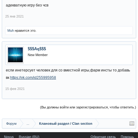
адекватную игру без чсв
25 янв 2021
Muh
нравится это.
$$$Aq$$$
New Member
если инетерсует человек для со вместной игры,фарм инсты то добавь
вк
https://vk.com/id255995958
15 фев 2021
(Вы должны войти или зарегистрироваться, чтобы ответить.)
Форум
...
Клановый раздел / Сlan section
Novus
Russian (RU)
Обратная связь
Помощь