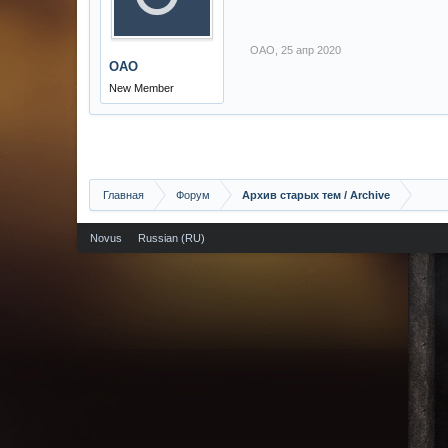
ОАО
,
25 апр 2020
ОАО
New Member
Главная
Форум
Архив старых тем / Archive
Novus
Russian (RU)