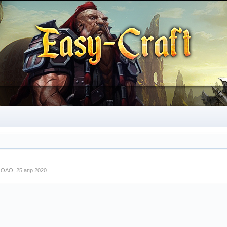
м
ОАО
,
25 апр 2020
.