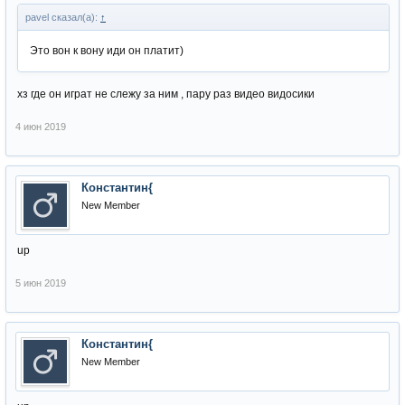
pavel сказал(а):
↑
Это вон к вону иди он платит)
хз где он играт не слежу за ним , пару раз видео видосики
4 июн 2019
Константин{
New Member
up
5 июн 2019
Константин{
New Member