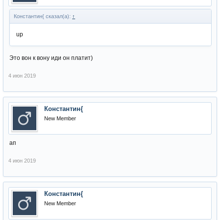
Константин{ сказал(а):
↑
up
Это вон к вону иди он платит)
4 июн 2019
Константин{
New Member
ап
4 июн 2019
Константин{
New Member