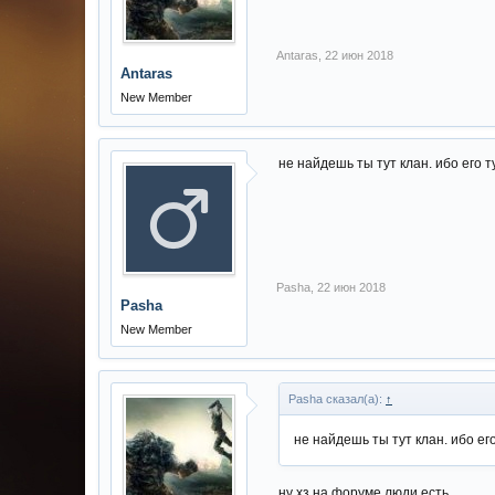
Antaras
,
22 июн 2018
Antaras
New Member
не найдешь ты тут клан. ибо его т
Pasha
,
22 июн 2018
Pasha
New Member
Pasha сказал(а):
↑
не найдешь ты тут клан. ибо его
ну хз на форуме люди есть