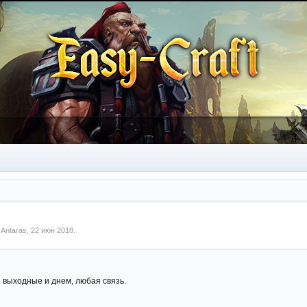
м
Antaras
,
22 июн 2018
.
и выходные и днем, любая связь.