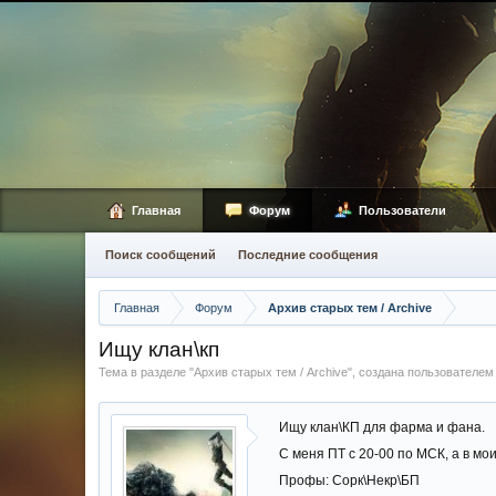
Главная
Форум
Пользователи
Поиск сообщений
Последние сообщения
Главная
Форум
Архив старых тем / Archive
Ищу клан\кп
Тема в разделе "
Архив старых тем / Archive
", создана пользователе
Ищу клан\КП для фарма и фана.
С меня ПТ с 20-00 по МСК, а в мо
Профы: Сорк\Некр\БП