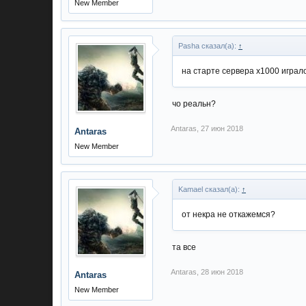
New Member
Pasha сказал(а):
↑
на старте сервера х1000 играло
чо реальн?
Antaras
,
27 июн 2018
Antaras
New Member
Kamael сказал(а):
↑
от некра не откажемся?
та все
Antaras
,
28 июн 2018
Antaras
New Member