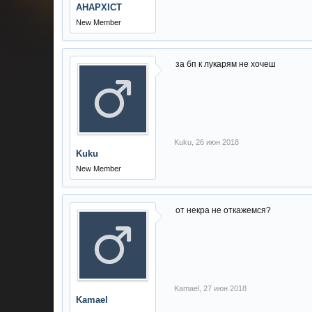
AHAPXICT
New Member
за бп к лукарям не хочеш
Kuku
,
26 июн 2018
Kuku
New Member
от некра не откажемся?
Kamael
,
27 июн 2018
Kamael