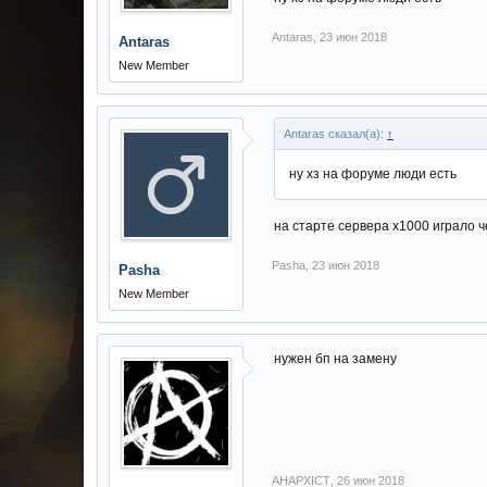
Antaras
,
23 июн 2018
Antaras
New Member
Antaras сказал(а):
↑
ну хз на форуме люди есть
на старте сервера х1000 играло ч
Pasha
,
23 июн 2018
Pasha
New Member
нужен бп на замену
AHAPXICT
,
26 июн 2018