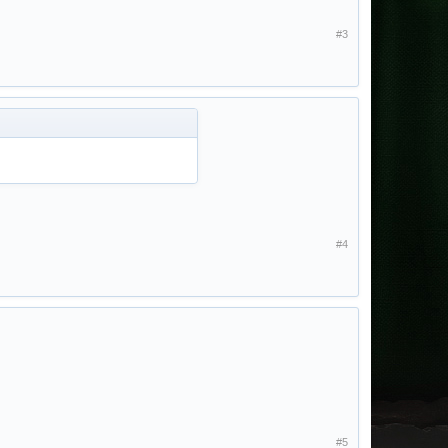
#3
#4
#5