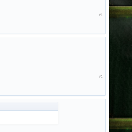
#1
#2