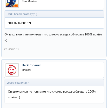
New Member
DarkPhoenix сказал(а):
↑
Что ты высрал?)
Он школьник и не понимает что сложно всегда соблюдать 100% прайм
=)
27 июл 2019
DarkPhoenix
Member
Lovely сказал(а):
↑
Он школьник и не понимает что сложно всегда соблюдать 100%
прайм =)