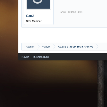
GanJ
,
10 мар 2018
GanJ
New Member
Главная
Форум
Архив старых тем / Archive
Novus
Russian (RU)