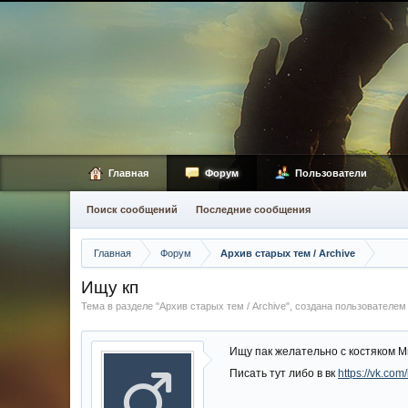
Главная
Форум
Пользователи
Поиск сообщений
Последние сообщения
Главная
Форум
Архив старых тем / Archive
Ищу кп
Тема в разделе "
Архив старых тем / Archive
", создана пользователе
Ищу пак желательно с костяком М
Писать тут либо в вк
https://vk.co