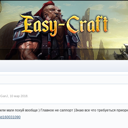
м
GanJ
,
10 мар 2018
.
или маги похуй вообще ) Главное не саппорт )Знаю все что требуеться прио
m/id160031090